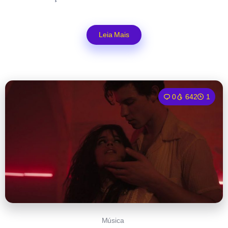
Leia Mais
0
642
1
Música