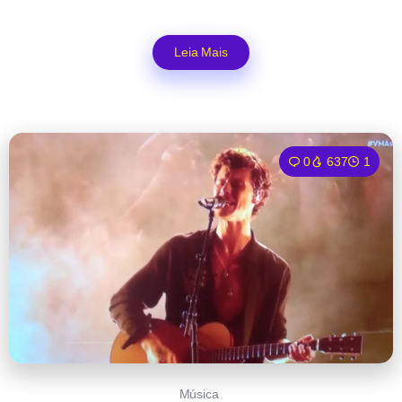
Leia Mais
0
637
1
Música