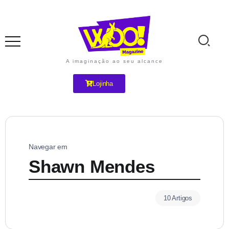
A imaginação ao seu alcance
Lojinha
Navegar em
Shawn Mendes
10 Artigos