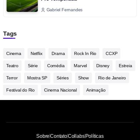
Gabriel Fernandes
Tags
Cinema
Netflix
Drama
Rock In Rio
CCXP
Teatro
Série
Comédia
Marvel
Disney
Estreia
Terror
Mostra SP
Séries
Show
Rio de Janeiro
Festival do Rio
Cinema Nacional
Animação
Sobre
Contato
Collabs
Políticas