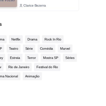
Clarice Bezerra
s
ema
Netflix
Drama
Rock In Rio
P
Teatro
Série
Comédia
Marvel
ey
Estreia
Terror
Mostra SP
Séries
w
Rio de Janeiro
Festival do Rio
ma Nacional
Animação