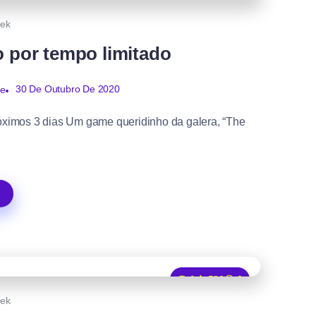
0
492
1
ek
o por tempo limitado
30 De Outubro De 2020
de
róximos 3 dias Um game queridinho da galera, “The
0
586
2
ek