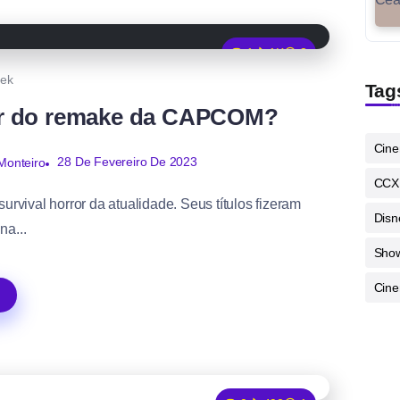
1
1K
3
ek
Tag
rar do remake da CAPCOM?
Cin
28 De Fevereiro De 2023
Monteiro
CCX
urvival horror da atualidade. Seus títulos fizeram
Disn
na...
Sho
Cine