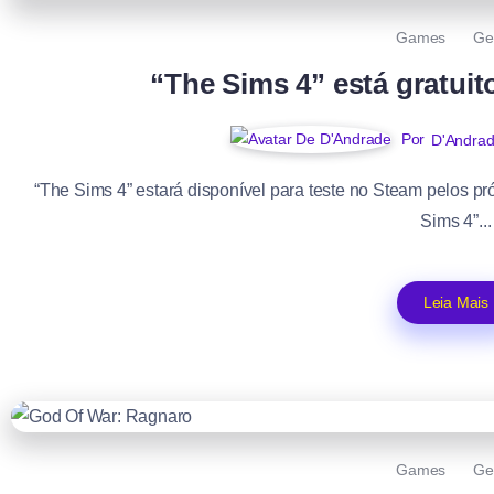
Games
Ge
“The Sims 4” está gratuit
Por
D'Andra
“The Sims 4” estará disponível para teste no Steam pelos p
Sims 4”...
Leia Mais
Games
Ge