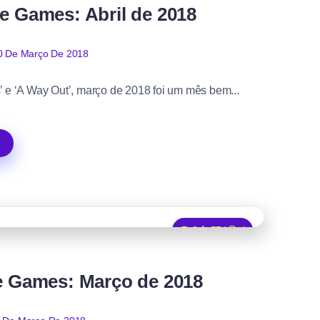
e Games: Abril de 2018
0 De Março De 2018
’ e ‘A Way Out’, março de 2018 foi um mês bem...
8
574
4
e Games: Março de 2018