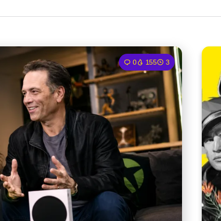
0
155
3