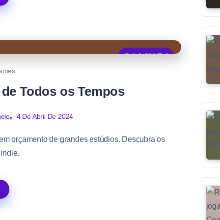
0
796
3
ames
e de Todos os Tempos
4 De Abril De 2024
elo
em orçamento de grandes estúdios. Descubra os
indie.