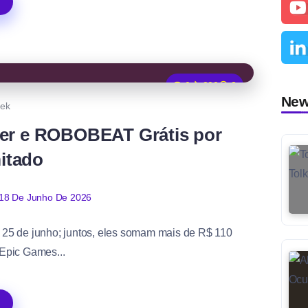
0
200
3
Ne
ek
per e ROBOBEAT Grátis por
itado
18 De Junho De 2026
é 25 de junho; juntos, eles somam mais de R$ 110
Epic Games...