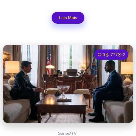
Leia Mais
0
777
2
Séries/TV