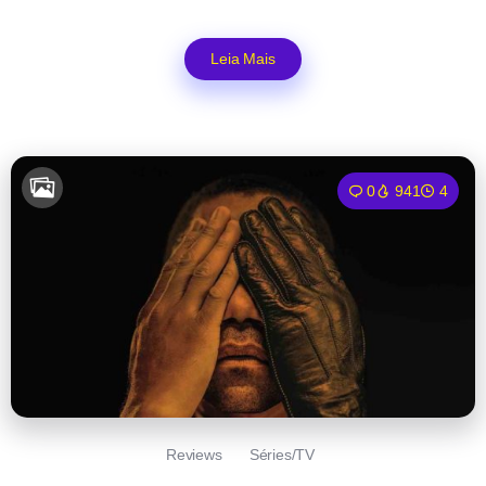
Leia Mais
0
941
4
Reviews
Séries/TV