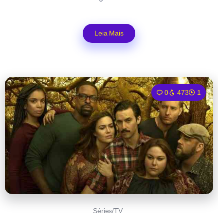
Leia Mais
0
473
1
Séries/TV