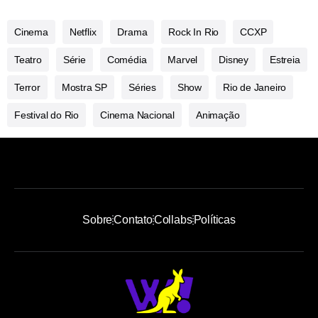
Cinema
Netflix
Drama
Rock In Rio
CCXP
Teatro
Série
Comédia
Marvel
Disney
Estreia
Terror
Mostra SP
Séries
Show
Rio de Janeiro
Festival do Rio
Cinema Nacional
Animação
Sobre
Contato
Collabs
Políticas