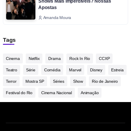
Shows Mais Imperdíveis? Nossas
Apostas
Amanda Moura
Tags
Cinema
Netflix
Drama
Rock In Rio
CCXP
Teatro
Série
Comédia
Marvel
Disney
Estreia
Terror
Mostra SP
Séries
Show
Rio de Janeiro
Festival do Rio
Cinema Nacional
Animação