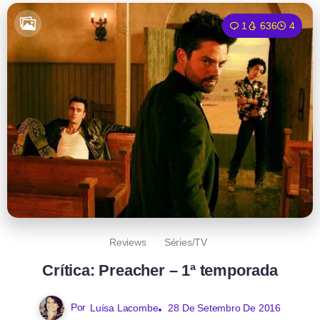
1
636
4
Reviews
Séries/TV
Crítica: Preacher – 1ª temporada
Por
Luísa Lacombe
28 De Setembro De 2016