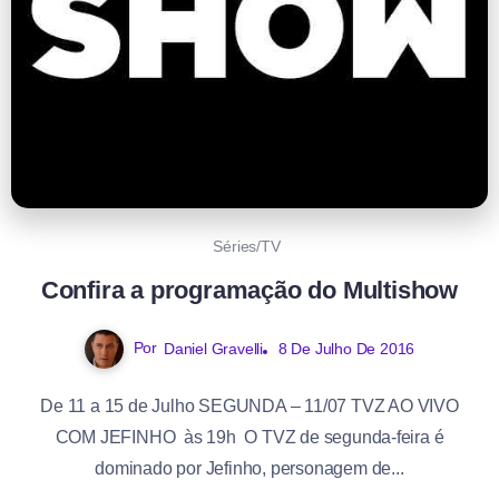
Séries/TV
Confira a programação do Multishow
Por
Daniel Gravelli
8 De Julho De 2016
De 11 a 15 de Julho SEGUNDA – 11/07 TVZ AO VIVO
COM JEFINHO às 19h O TVZ de segunda-feira é
dominado por Jefinho, personagem de...