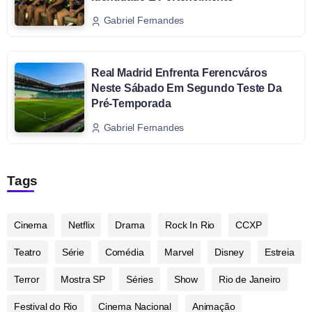
Gabriel Fernandes
Real Madrid Enfrenta Ferencváros
Neste Sábado Em Segundo Teste Da
Pré-Temporada
Gabriel Fernandes
Tags
Cinema
Netflix
Drama
Rock In Rio
CCXP
Teatro
Série
Comédia
Marvel
Disney
Estreia
Terror
Mostra SP
Séries
Show
Rio de Janeiro
Festival do Rio
Cinema Nacional
Animação