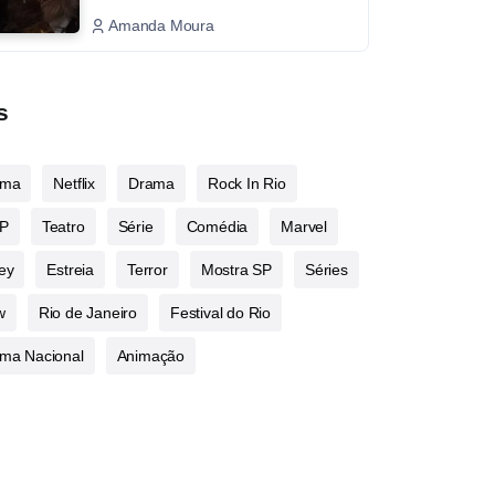
Amanda Moura
s
ema
Netflix
Drama
Rock In Rio
P
Teatro
Série
Comédia
Marvel
ey
Estreia
Terror
Mostra SP
Séries
w
Rio de Janeiro
Festival do Rio
ma Nacional
Animação