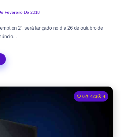
De Fevereiro De 2018
tion 2”, será lançado no dia 26 de outubro de
úncio...
0
423
4