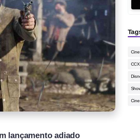
Tag
Cin
CCX
Disn
Sho
Cine
m lançamento adiado