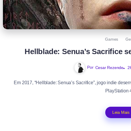
Games
Ge
Hellblade: Senua’s Sacrifice 
Por
Cesar Rezende
2
Em 2017, “Hellblade: Senua’s Sacrifice”, jogo indie desen
PlayStation 4
Leia Mais