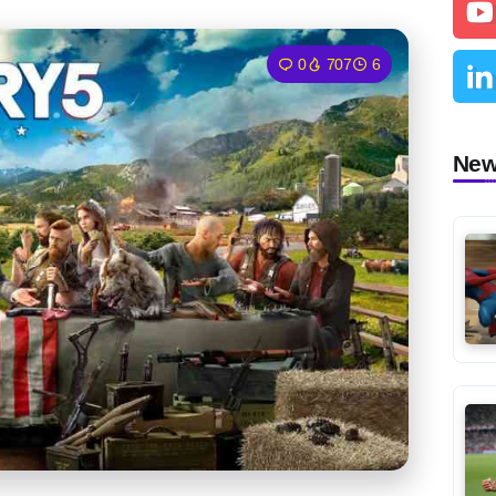
0
707
6
Ne