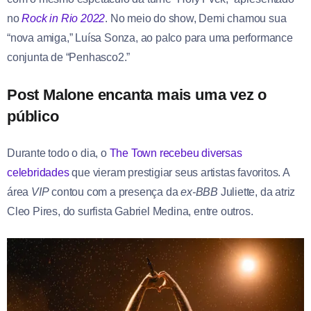
no
Rock in Rio 2022
. No meio do show, Demi chamou sua
“nova amiga,” Luísa Sonza, ao palco para uma performance
conjunta de “Penhasco2.”
Post Malone encanta mais uma vez o
público
Durante todo o dia, o
The Town recebeu diversas
celebridades
que vieram prestigiar seus artistas favoritos. A
área
VIP
contou com a presença da
ex-BBB
Juliette, da atriz
Cleo Pires, do surfista Gabriel Medina, entre outros.