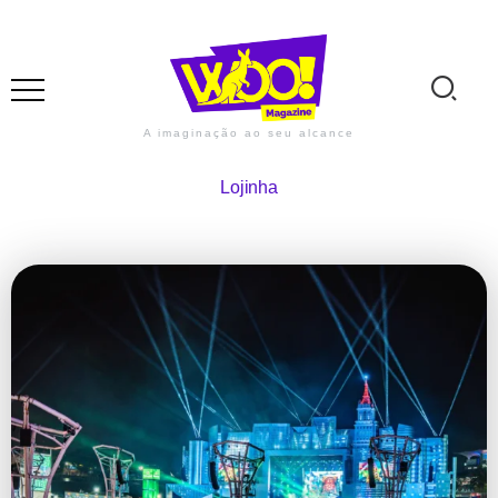
A imaginação ao seu alcance
Lojinha