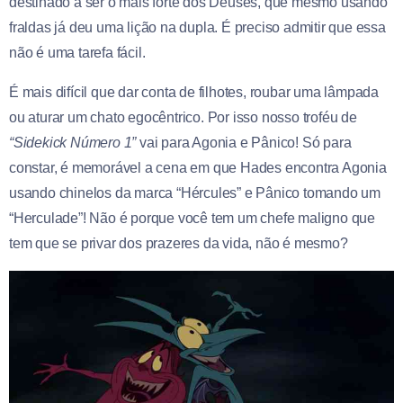
destinado a ser o mais forte dos Deuses, que mesmo usando
fraldas já deu uma lição na dupla. É preciso admitir que essa
não é uma tarefa fácil.
É mais difícil que dar conta de filhotes, roubar uma lâmpada
ou aturar um chato egocêntrico. Por isso nosso troféu de
“Sidekick Número 1”
vai para Agonia e Pânico! Só para
constar, é memorável a cena em que Hades encontra Agonia
usando chinelos da marca “Hércules” e Pânico tomando um
“Herculade”! Não é porque você tem um chefe maligno que
tem que se privar dos prazeres da vida, não é mesmo?