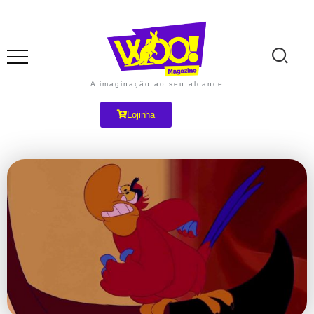
A imaginação ao seu alcance
Lojinha