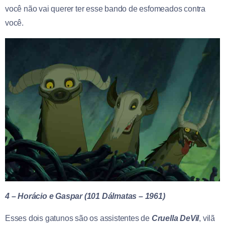
você não vai querer ter esse bando de esfomeados contra
você.
4 – Horácio e Gaspar (101 Dálmatas – 1961)
Esses dois gatunos são os assistentes de
Cruella DeVil
, vilã