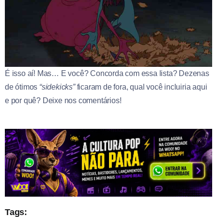
É isso aí! Mas… E você? Concorda com essa lista? Dezenas
de ótimos
“sidekicks”
ficaram de fora, qual você incluiria aqui
e por quê? Deixe nos comentários!
Tags: