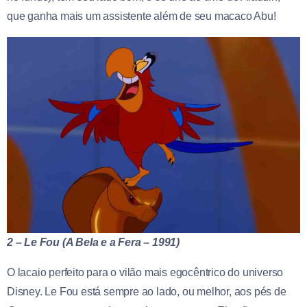
que ganha mais um assistente além de seu macaco Abu!
2 – Le Fou (A Bela e a Fera – 1991)
O lacaio perfeito para o vilão mais egocêntrico do universo
Disney. Le Fou está sempre ao lado, ou melhor, aos pés de