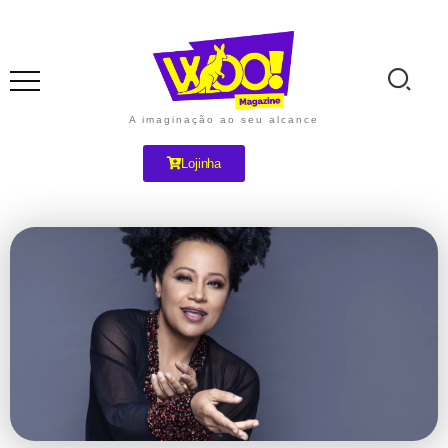
A imaginação ao seu alcance
Lojinha