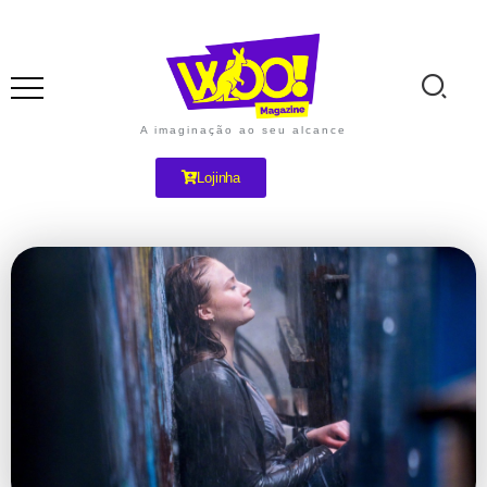
A imaginação ao seu alcance
Lojinha