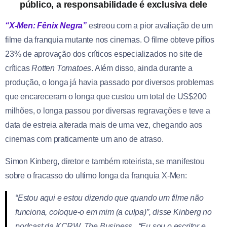
público, a responsabilidade é exclusiva dele
“X-Men: Fênix Negra”
estreou com a pior avaliação de um
filme da franquia mutante nos cinemas. O filme obteve pífios
23% de aprovação dos críticos especializados no site de
críticas
Rotten Tomatoes
. Além disso, ainda durante a
produção, o longa já havia passado por diversos problemas
que encareceram o longa que custou um total de US$200
milhões, o longa passou por diversas regravações e teve a
data de estreia alterada mais de uma vez, chegando aos
cinemas com praticamente um ano de atraso.
Simon Kinberg, diretor e também roteirista, se manifestou
sobre o fracasso do ultimo longa da franquia X-Men:
“Estou aqui e estou dizendo que quando um filme não
funciona, coloque-o em mim (a culpa)”, disse Kinberg no
podcast da KCRW,
The Business
. “Eu sou o escritor e