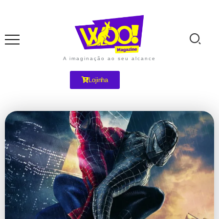
A imaginação ao seu alcance
Lojinha