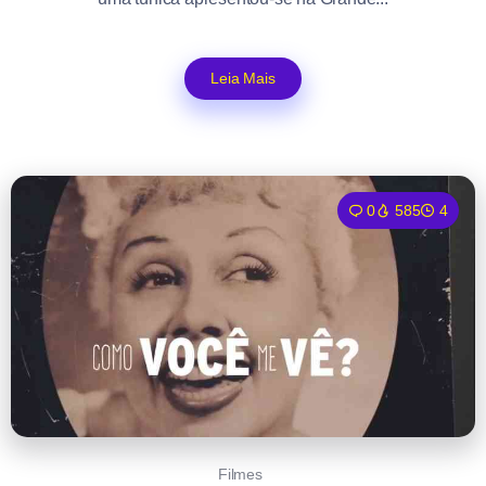
Leia Mais
0
585
4
Filmes