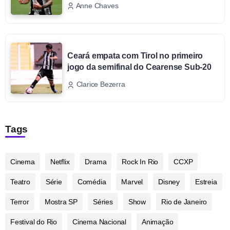
Anne Chaves
Ceará empata com Tirol no primeiro
jogo da semifinal do Cearense Sub-20
Clarice Bezerra
Tags
Cinema
Netflix
Drama
Rock In Rio
CCXP
Teatro
Série
Comédia
Marvel
Disney
Estreia
Terror
Mostra SP
Séries
Show
Rio de Janeiro
Festival do Rio
Cinema Nacional
Animação