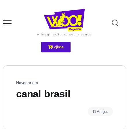
A imaginação ao seu alcance
Lojinha
Navegar em
canal brasil
11 Artigos