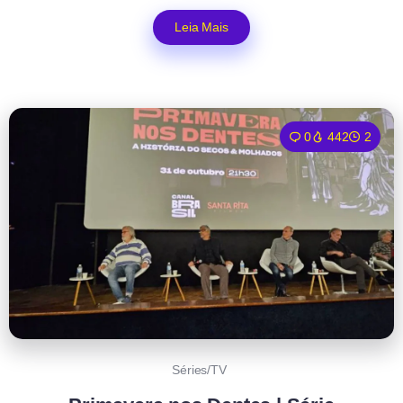
Leia Mais
0
442
2
Séries/TV