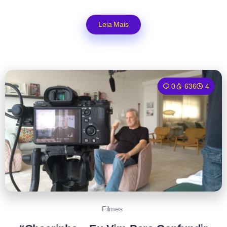
Leia Mais
0
636
4
Filmes