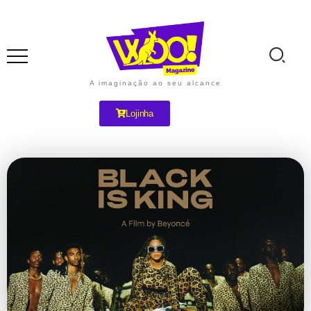
A imaginação ao seu alcance
Lojinha