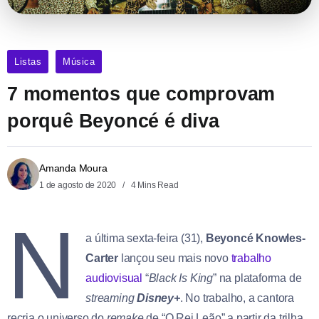
Listas
Música
7 momentos que comprovam
porquê Beyoncé é diva
Amanda Moura
1 de agosto de 2020
4 Mins Read
N
a última sexta-feira (31),
Beyoncé Knowles-
Carter
lançou seu mais novo
trabalho
audiovisual
“
Black Is King
” na plataforma de
streaming
Disney+
. No trabalho, a cantora
recria o universo do
remake
de “O Rei Leão” a partir da trilha