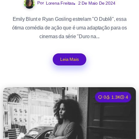
Por
Lorena Freitas
2 De Maio De 2024
Emily Blunt e Ryan Gosling estrelam "O Dublê", essa
ótima comédia de ação que é uma adaptação para os
cinemas da série "Duro na...
Leia Mais
0
1.3K
4