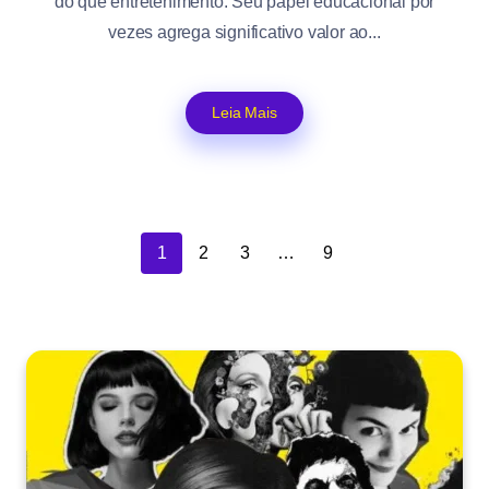
do que entretenimento. Seu papel educacional por
vezes agrega significativo valor ao...
Leia Mais
1
2
3
…
9