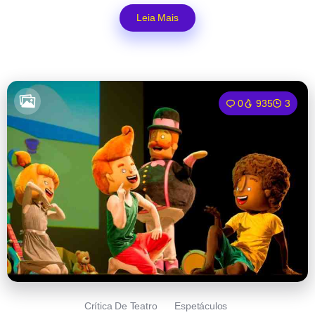
Leia Mais
0
935
3
Crítica De Teatro
Espetáculos