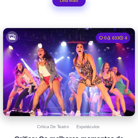
Leia Mais
0
633
4
Crítica De Teatro
Espetáculos