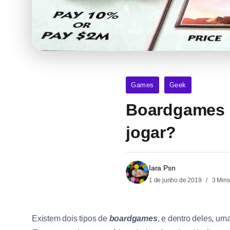
Games
Geek
Boardgames –
jogar?
Iara Psn
1 de junho de 2019
3 Mins
Existem dois tipos de
boardgames
, e dentro deles, u