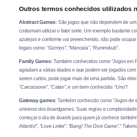
Outros termos conhecidos utilizados 
Abstract Games:
São jogos que não dependem de um te
costumam utilizar o fator sorte. Um exemplo bastante
azulejos e conforme vai preenchendo, não pode ocupar 
legais como:
“Gizmos”
,
“Mancala”
,
“Rummikub”
.
Family Games:
Também conhecidos como “Jogos em Fam
agradam a várias idades e que podem ser jogados com 
serem curtos, pode jogar mais de uma partida. São eles
“Carcassone”, “Catan”
, e um bem conhecido:
“Uno”
!
Gateway games:
Também conhecido como “Jogos de en
universo dos
boardgames
. Suas regras e complexidade
começar o dia de
boards
para quem já conhece também,
Atlantis!”, “Love Letter”, “Bang! The Dice Game”,” Taken