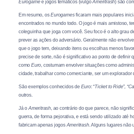
Eurogame
e jogos temáticos (vulgo
Ameritrash
) são co
Em resumo, os
Eurogames
ficaram mais populares ini
encontrados no mundo todo. O jogo é mais amistoso, ten
coleguinha que joga com você. Seu foco é o alto grau de
prever as ações do adversário. Geralmente não envolve
que o jogo tem, deixando itens ou escolhas menos favo
precise de sorte, não é significativo ao ponto de defin
como
Euro
, costumam envolver situações como adminis
cidade, trabalhar como comerciante, ser um explorador da
São exemplos conhecidos de
Euro
: “
Ticket to Ride”, “C
outros.
Já o
Ameritrash
, ao contrário do que parece, não signi
guerra, de forma pejorativa, e está sendo utilizado at
fabricam apenas jogos
Ameritrash
. Alguns lugares nã