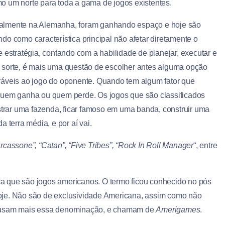
mo um norte para toda a gama de jogos existentes.
cialmente na Alemanha, foram ganhando espaço e hoje são
do como característica principal não afetar diretamente o
 estratégia, contando com a habilidade de planejar, executar e
 sorte, é mais uma questão de escolher antes alguma opção
ráveis ao jogo do oponente. Quando tem algum fator que
ir quem ganha ou quem perde. Os jogos que são classificados
trar uma fazenda, ficar famoso em uma banda, construir uma
 terra média, e por aí vai.
arcassone”, “Catan”, “Five Tribes”, “Rock In Roll Manager
“, entre
fica que são jogos americanos. O termo ficou conhecido no pós
é hoje. Não são de exclusividade Americana, assim como não
o usam mais essa denominação, e chamam de
Amerigames
.