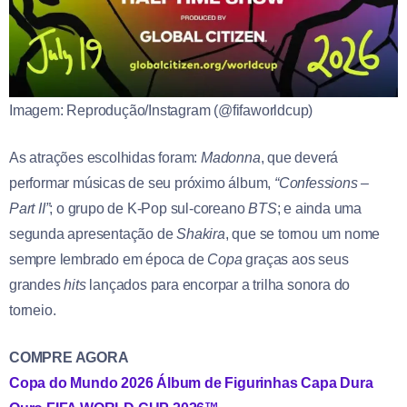
Imagem: Reprodução/Instagram (@fifaworldcup)
As atrações escolhidas foram:
Madonna
, que deverá
performar músicas de seu próximo álbum,
“Confessions –
Part II”
; o grupo de K-Pop sul-coreano
BTS
; e ainda uma
segunda apresentação de
Shakira
, que se tornou um nome
sempre lembrado em época de
Copa
graças aos seus
grandes
hits
lançados para encorpar a trilha sonora do
torneio.
COMPRE AGORA
Copa do Mundo 2026 Álbum de Figurinhas Capa Dura