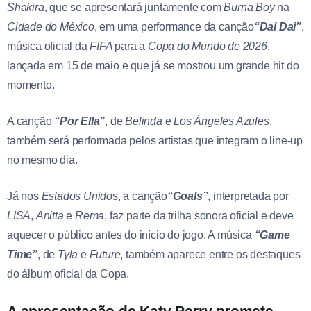
Shakira
, que se apresentará juntamente com
Burna Boy
na
Cidade do México
, em uma performance da canção
“Dai Dai”
,
música oficial da
FIFA
para a
Copa do Mundo de 2026
,
lançada em 15 de maio e que já se mostrou um grande hit do
momento.
A canção
“Por Ella”
, de
Belinda
e
Los Ángeles Azules
,
também será performada pelos artistas que integram o line-up
no mesmo dia.
Já nos
Estados Unido
s, a canção
“Goals”
, interpretada por
LISA
,
Anitta
e
Rema
, faz parte da trilha sonora oficial e deve
aquecer o público antes do início do jogo. A música
“Game
Time”
, de
Tyla
e
Future
, também aparece entre os destaques
do álbum oficial da Copa.
A apresentação de Katy Perry promete