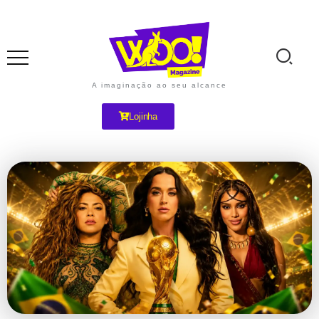
A imaginação ao seu alcance
Lojinha