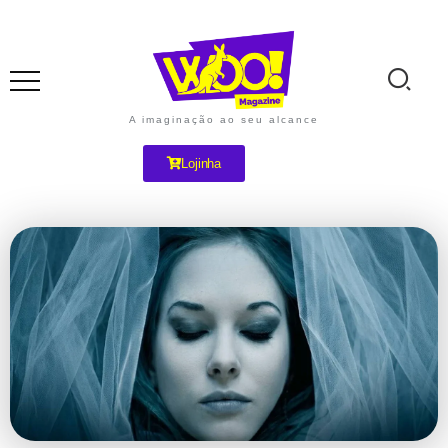
A imaginação ao seu alcance
Lojinha