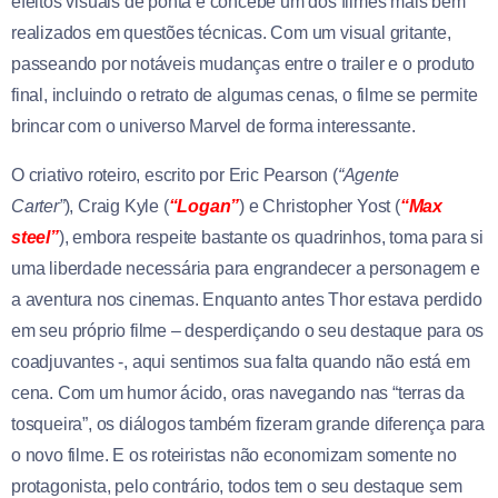
efeitos visuais de ponta e concebe um dos filmes mais bem
realizados em questões técnicas. Com um visual gritante,
passeando por notáveis mudanças entre o trailer e o produto
final, incluindo o retrato de algumas cenas, o filme se permite
brincar com o universo Marvel de forma interessante.
O criativo roteiro, escrito por Eric Pearson (
“Agente
Carter”
), Craig Kyle (
“Logan”
) e Christopher Yost (
“Max
steel”
), embora respeite bastante os quadrinhos, toma para si
uma liberdade necessária para engrandecer a personagem e
a aventura nos cinemas. Enquanto antes Thor estava perdido
em seu próprio filme – desperdiçando o seu destaque para os
coadjuvantes -, aqui sentimos sua falta quando não está em
cena. Com um humor ácido, oras navegando nas “terras da
tosqueira”, os diálogos também fizeram grande diferença para
o novo filme. E os roteiristas não economizam somente no
protagonista, pelo contrário, todos tem o seu destaque sem