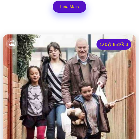
Leia Mais
0
851
3