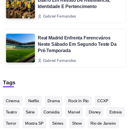
Bairro Em Retrato De Resistência,
Identidade E Pertencimento
Gabriel Fernandes
Real Madrid Enfrenta Ferencváros
Neste Sábado Em Segundo Teste Da
Pré-Temporada
Gabriel Fernandes
Tags
Cinema
Netflix
Drama
Rock In Rio
CCXP
Teatro
Série
Comédia
Marvel
Disney
Estreia
Terror
Mostra SP
Séries
Show
Rio de Janeiro