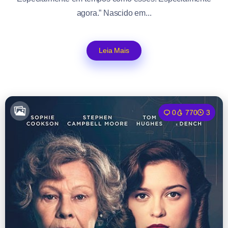
agora.” Nascido em...
Leia Mais
0
770
3