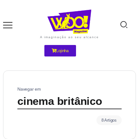
A imaginação ao seu alcance
Lojinha
Navegar em
cinema britânico
8 Artigos