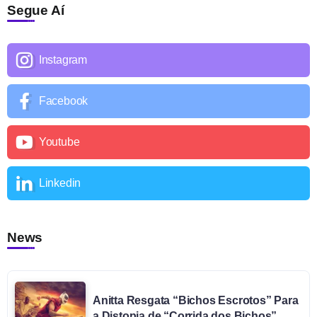
Segue Aí
Instagram
Facebook
Youtube
Linkedin
News
Anitta Resgata “Bichos Escrotos” Para
a Distopia de “Corrida dos Bichos”