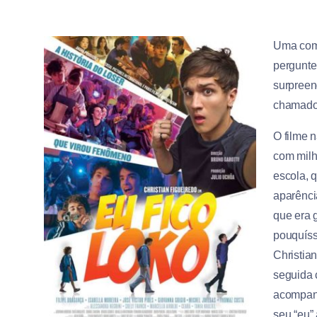
Uma com
pergunte
surpreen
chamado 
O filme 
com milha
escola, 
aparênci
que era 
pouquíss
Christia
seguida 
acompanh
seu “eu”