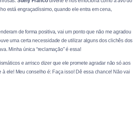
onrosas:
Suely Franco
diverte e nos emociona como a avó do
o está engraçadíssimo, quando ele entra em cena,
enderam de forma positiva, vai um ponto que não me agradou
uve uma certa necessidade de utilizar alguns dos clichês dos
ava. Minha única “reclamação” é essa!
rismáticos e arrisco dizer que ele promete agradar não só aos
e à ele! Meu conselho é: Faça isso! Dê essa chance! Não vai