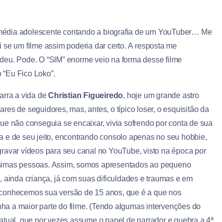
édia adolescente contando a biografia de um YouTuber… Me
i se um filme assim poderia dar certo. A resposta me
deu. Pode. O “SIM” enorme veio na forma desse filme
“Eu Fico Loko”.
narra a vida de
Christian Figueiredo
, hoje um grande astro
res de seguidores, mas, antes, o típico loser, o esquisitão da
que não conseguia se encaixar, vivia sofrendo por conta de sua
a e de seu jeito, encontrando consolo apenas no seu hobbie,
gravar vídeos para seu canal no YouTube, visto na época por
imas pessoas. Assim, somos apresentados ao pequeno
n, ainda criança, já com suas dificuldades e traumas e em
conhecemos sua versão de 15 anos, que é a que nos
a a maior parte do filme. (Tendo algumas intervenções do
 atual, que por vezes assume o papel de narrador e quebra a 4ª