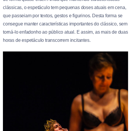
clássicas, o espetáculo tem pequenas doses atuais em cena,
que passeiam por textos, gestos e figurinos. Desta forma se
consegue manter características importantes do clássico, sem
torná-lo enfadonho ao público atual. E assim, as mais de duas
horas de espetáculo transcorrem incitantes.