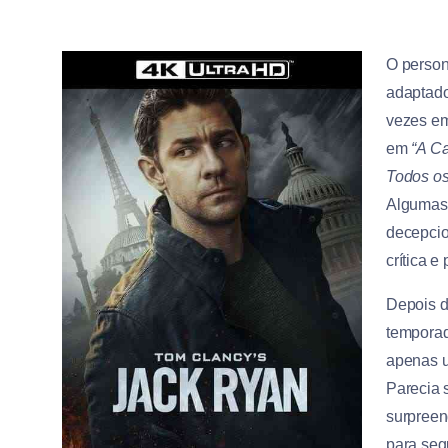
O pers
adaptado
vezes e
em
“A C
Todos o
Algumas 
decepcio
crítica 
Depois d
temporad
apenas um
Parecia 
surpreen
para seg