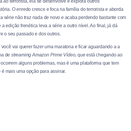
o terrorista, ela se desenvolve e explora outros
ória. O enredo cresce e foca na família do terrorista e aborda
e a série não traz nada de novo e acaba perdendo bastante com
 edição frenética leva a série a outro nível. Ao final, já dá
e o seu passado e dos outros.
e você vai querer fazer uma maratona e ficar aguardando a a
rma de
streaming
Amazon Prime Vídeo
, que está chegando ao
a ocorrem alguns problemas, mas é uma plataforma que tem
l e é mais uma opção para assinar.