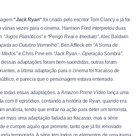
onagem
“Jack Ryan
“
foi criado pelo escritor Tom Clancy e já foi
 várias vezes para o cinema. Harrison Ford interpretou duas
m:
“Jogos Patrióticos”
e
“Perigo Real e Imediato”
, Alec Baldwin
açada ao Outubro Vermelho”
, Ben Affleck em
“A Soma de
s Medos”
e Chris Pine em
“Jack Ryan – Operação Sombra”
.
dessas adaptações foram bem-sucedidas, outras foram
nantes, a última adaptação para o cinema foi fracasso de
e público, e parecia que o personagem estava enterrado.
e todas essas adaptações, a
Amazon Prime Vídeo
lança uma
a com 8 episódios, contando a história de Ryan, quando era
 analista, tendo que entrar na ação para deter um terrorista.
ser mais uma adaptação fadada ao fracasso, mas a série
de e cumpre aquilo que promete, tanto que já foi renovado
unda temporada. A série tem todos os elementos de uma trama