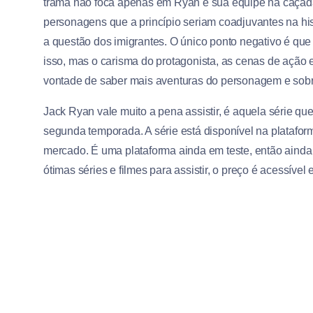
trama não foca apenas em Ryan e sua equipe na caçada a
personagens que a princípio seriam coadjuvantes na hist
a questão dos imigrantes. O único ponto negativo é qu
isso, mas o carisma do protagonista, as cenas de ação e a
vontade de saber mais aventuras do personagem e sobr
Jack Ryan vale muito a pena assistir, é aquela série qu
segunda temporada. A série está disponível na platafo
mercado. É uma plataforma ainda em teste, então aind
ótimas séries e filmes para assistir, o preço é acessíve