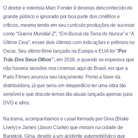
O diretor e roteirista Marc Forster é deveras desconhecido do
grande público e ignorado por boa parte dos cinéfilos e
críticos, mesmo tendo em seu currículo produções de sucesso
como “
Guerra Mundial Z
”, “
Em Busca da Terra do Nunca
” e “
A
Última Ceia
”, esses dois últimos com indicações e prêmios no
Oscar. Seu último filme lançado na Europa e EUA foi
“
Por
Trás Dos Seus Olhos
”,
em 2016, e quando se esperava que
não haveria sessões nos cinemas aqui do Brasil, eis que a
Paris Filmes anuncia seu lançamento. Ponto a favor da
distribuidora, já que seria um desperdício ter uma obra tão
sensível e que discute temas tão atuais lançada apenas para
DVD e afins.
Na trama, acompanhamos o casal formado por Gina (Blake
Lively) e James (Jason Clarke) que moram na cidade de
Bangkok. Gina, devido a um acidente automobilístico que