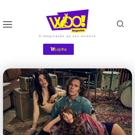
A imaginação ao seu alcance
Lojinha