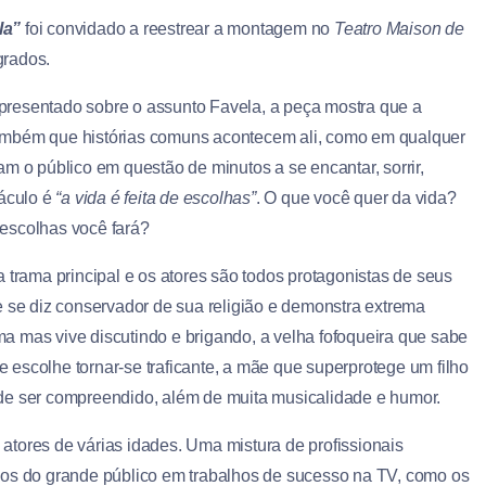
la”
foi convidado a reestrear a montagem no
Teatro Maison de
grados.
presentado sobre o assunto Favela, a peça mostra que a
ambém que histórias comuns acontecem ali, como em qualquer
m o público em questão de minutos a se encantar, sorrir,
táculo é
“a vida é feita de escolhas”
. O que você quer da vida?
escolhas você fará?
 trama principal e os atores são todos protagonistas de seus
e se diz conservador de sua religião e demonstra extrema
a mas vive discutindo e brigando, a velha fofoqueira que sabe
escolhe tornar-se traficante, a mãe que superprotege um filho
il de ser compreendido, além de muita musicalidade e humor.
atores de várias idades. Uma mistura de profissionais
dos do grande público em trabalhos de sucesso na TV, como os