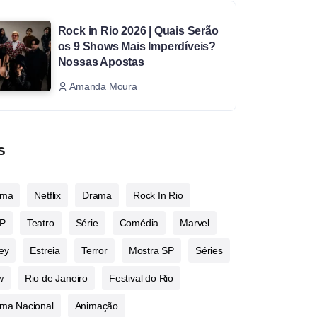
Rock in Rio 2026 | Quais Serão
os 9 Shows Mais Imperdíveis?
Nossas Apostas
Amanda Moura
s
ema
Netflix
Drama
Rock In Rio
P
Teatro
Série
Comédia
Marvel
ey
Estreia
Terror
Mostra SP
Séries
w
Rio de Janeiro
Festival do Rio
ma Nacional
Animação