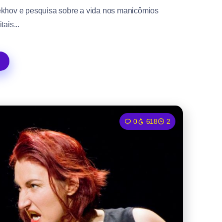
hekhov e pesquisa sobre a vida nos manicômios
tais...
0
618
2