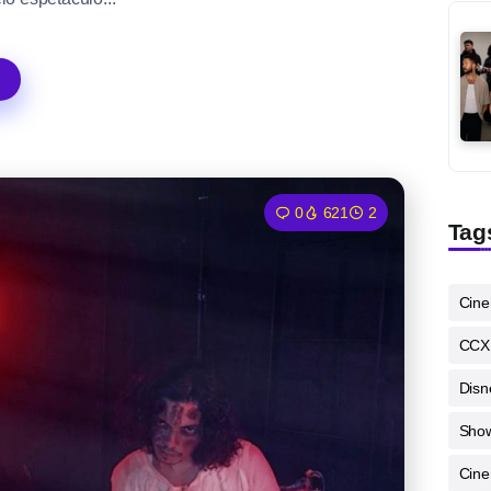
0
621
2
Tag
Cin
CCX
Disn
Sho
Cine