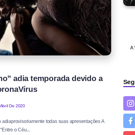
A
s
rno” adia temporada devido a
Seg
ronaVírus
Abril De 2020
 adiaprovisoriamente todas suas apresentações A
“Entre o Céu...