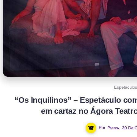
Espetáculo
“Os Inquilinos” – Espetáculo com
em cartaz no Ágora Teatr
Por
Press
30 De 