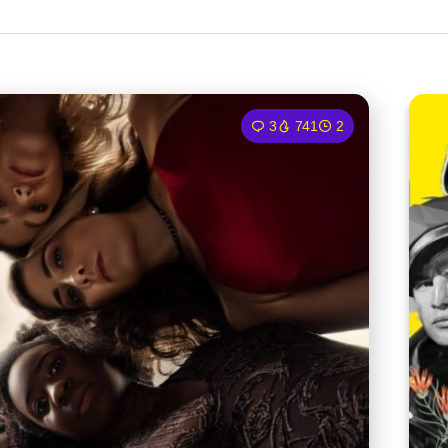
3
741
2