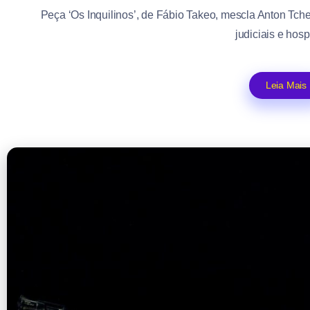
Peça ‘Os Inquilinos’, de Fábio Takeo, mescla Anton Tc
judiciais e hospi
Leia Mais