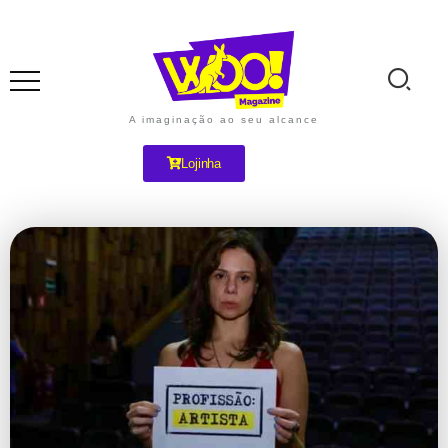
A imaginação ao seu alcance
Lojinha