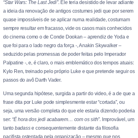
“Star Wars: The Last Jedi”
. Ele teria desistido de levar adiante
a ideia da renovação de antigos costumes jedi que por serem
quase impossíveis de se aplicar numa realidade, costumam
sempre resultar em fracasso, vide os casos mais conhecidos
do cinema como o de Conde Dookan – aprendiz de Yoda e
que foi para o lado negro da força -, Anakin Skywalker –
seduzido pelas promessas de poder feitas pelo Imperador
Palpatine -, e, é claro, o mais emblemático dos tempos atuais:
Kylo Ren, treinado pelo próprio Luke e que pretende seguir os
passos do avô Darth Vader.
Uma segunda hipótese, surgida a partir do video, é a de que a
frase dita por Luke pode simplesmente estar “cortada”, ou
seja, uma versão completa do que ele estaria dizendo poderia
ser:
“É hora dos jedi acabarem… com os sith”
. Improvável, um
tanto
badass
e consequentemente distante da filosofia
pacifista ostentada pela organização – mesmo que nos