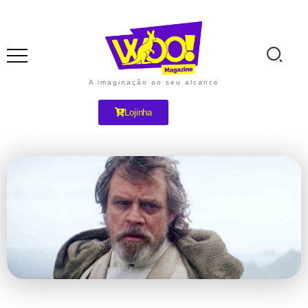
A imaginação ao seu alcance
Lojinha