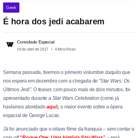
Geek
É hora dos jedi acabarem
Convidado Especial
19 de abril de 2017
4 Mins Read
Semana passada, tivemos o primeiro vislumbre daquilo que
nos espera em dezembro com a chegada de “
Star Wars: Os
Últimos Jedi”.
O teaser, com pouco mais de dois minutos, foi
apresentado durante a
Star Wars Celebration
(como já
havíamos abordado
aqui
), o maior evento sobre a ópera
espacial de George Lucas.
Já foi anunciado que o oitavo filme da franquia – sem contar o
spin-off
“Rogue One: Uma história Star Wars”
– será