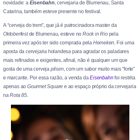
novidade: a
Eisenbahn
, cervejaria de Blumenau, Santa
Catarina, também esteve presente no festival.
A “cerveja do trem”, que já é patrocinadora master da
Oktoberfest
de Blumenau, esteve no
Rock in Rio
pela
primeira vez após ter sido comprada pela
Heineken
. Foi uma
aposta da cervejaria holandesa para agradar os paladares
mais refinados e exigentes, afinal, não é qualquer um que
gosta de uma cerveja
pilsen
, com um sabor muito mais “forte”
e marcante. Por essa razão, a venda da
Eisenbahn
foi restrita
apenas ao
Gourmet Square
e ao espaço próprio da cervejaria
na
Rota 85
.