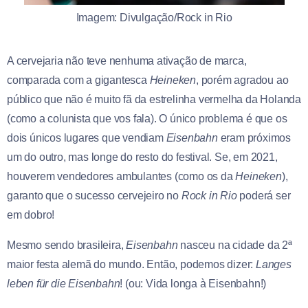
Imagem: Divulgação/Rock in Rio
A cervejaria não teve nenhuma ativação de marca,
comparada com a gigantesca
Heineken
, porém agradou ao
público que não é muito fã da estrelinha vermelha da Holanda
(como a colunista que vos fala). O único problema é que os
dois únicos lugares que vendiam
Eisenbahn
eram próximos
um do outro, mas longe do resto do festival. Se, em 2021,
houverem vendedores ambulantes (como os da
Heineken
),
garanto que o sucesso cervejeiro no
Rock in Rio
poderá ser
em dobro!
Mesmo sendo brasileira,
Eisenbahn
nasceu na cidade da 2ª
maior festa alemã do mundo. Então, podemos dizer:
Langes
leben für die Eisenbahn
! (ou: Vida longa à Eisenbahn!)