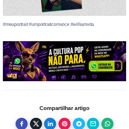
#meuportrait #umportraitcomvoce #williamvita
Compartilhar artigo