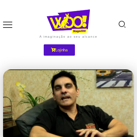
A imaginação ao seu alcance
Lojinha