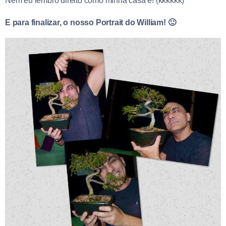
Nem eu lembro direito como minha casa é! (kkkkkk)
E para finalizar, o nosso Portrait do William! 🙂