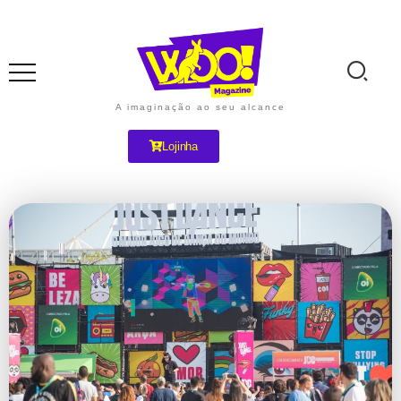
A imaginação ao seu alcance
Lojinha