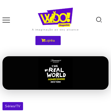
A imaginação ao seu alcance
Lojinha
Séries/TV