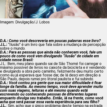
Imagem: Divulgação/J. Lobos
D.A.: Como você descreveria em poucas palavras esse livro?
J.L.:
“Ilusão” é um livro que fala sobre a mudança de percepção
sobre o mundo.
D.A.: Para as pessoas que ainda não conhecem você, fale um
pouco de como você vem divulgando “Ilusão” de cidade em
cidade nesse Brasil:
J.L.: Bem, meu plano quando sai de São Thomé foi carregar o
máximo possível de livros no caixote da bicicleta e ir vendendo
e divulgando a obra pelo caminho, felizmente deu muito certo
como eu já esperava que fosse dar, de lá desci em direção a
São Paulo, depois rumei pro litoral paulista e fui subindo.
D.A.: Você contou pra gente que sua maior dificuldade é ficar
longe da família. Ao mesmo tempo, você deve aprender muito
com suas viagens, leituras e até mesmo quando está
escrevendo ou conhecendo pessoas de diferentes lugares
enquanto divulga seu trabalho. Então, lá na frente, como você
acha que será passar essa vasta experiência para seu filho?
J.L.
: Sim, acho que o único problema deste tempo na estrada