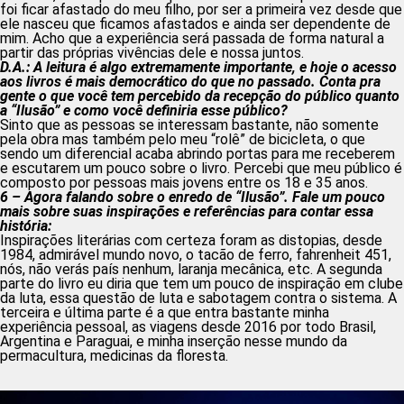
foi ficar afastado do meu filho, por ser a primeira vez desde que
ele nasceu que ficamos afastados e ainda ser dependente de
mim. Acho que a experiência será passada de forma natural a
partir das próprias vivências dele e nossa juntos.
D.A.: A leitura é algo extremamente importante, e hoje o acesso
aos livros é mais democrático do que no passado. Conta pra
gente o que você tem percebido da recepção do público quanto
a “Ilusão” e como você definiria esse público?
Sinto que as pessoas se interessam bastante, não somente
pela obra mas também pelo meu “rolê” de bicicleta, o que
sendo um diferencial acaba abrindo portas para me receberem
e escutarem um pouco sobre o livro. Percebi que meu público é
composto por pessoas mais jovens entre os 18 e 35 anos.
6 – Agora falando sobre o enredo de “Ilusão”. Fale um pouco
mais sobre suas inspirações e referências para contar essa
história:
Inspirações literárias com certeza foram as distopias, desde
1984, admirável mundo novo, o tacão de ferro, fahrenheit 451,
nós, não verás país nenhum, laranja mecânica, etc. A segunda
parte do livro eu diria que tem um pouco de inspiração em clube
da luta, essa questão de luta e sabotagem contra o sistema. A
terceira e última parte é a que entra bastante minha
experiência pessoal, as viagens desde 2016 por todo Brasil,
Argentina e Paraguai, e minha inserção nesse mundo da
permacultura, medicinas da floresta.