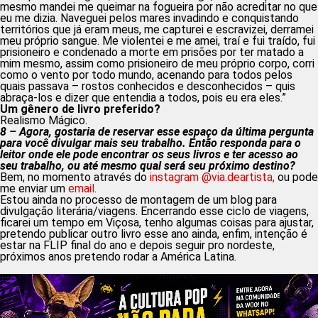
mesmo mandei me queimar na fogueira por não acreditar no que
eu me dizia. Naveguei pelos mares invadindo e conquistando
territórios que já eram meus, me capturei e escravizei, derramei
meu próprio sangue. Me violentei e me amei, traí e fui traído, fui
prisioneiro e condenado a morte em prisões por ter matado a
mim mesmo, assim como prisioneiro de meu próprio corpo, corri
como o vento por todo mundo, acenando para todos pelos
quais passava – rostos conhecidos e desconhecidos – quis
abraça-los e dizer que entendia a todos, pois eu era eles.”
Um gênero de livro preferido?
Realismo Mágico.
8 – Agora, gostaria de reservar esse espaço da última pergunta
para você divulgar mais seu trabalho. Então responda para o
leitor onde ele pode encontrar os seus livros e ter acesso ao
seu trabalho, ou até mesmo qual será seu próximo destino?
Bem, no momento através do
instagram @via.deartista,
ou pode
me enviar um
email
.
Estou ainda no processo de montagem de um blog para
divulgação literária/viagens. Encerrando esse ciclo de viagens,
ficarei um tempo em Viçosa, tenho algumas coisas para ajustar,
pretendo publicar outro livro esse ano ainda, enfim, intenção é
estar na FLIP final do ano e depois seguir pro nordeste,
próximos anos pretendo rodar a América Latina.