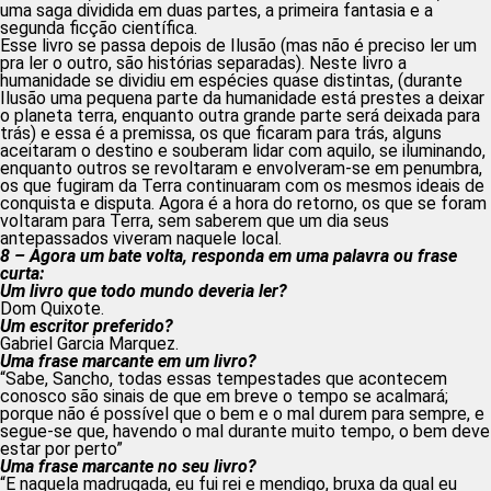
uma saga dividida em duas partes, a primeira fantasia e a
segunda ficção científica.
Esse livro se passa depois de Ilusão (mas não é preciso ler um
pra ler o outro, são histórias separadas). Neste livro a
humanidade se dividiu em espécies quase distintas, (durante
Ilusão uma pequena parte da humanidade está prestes a deixar
o planeta terra, enquanto outra grande parte será deixada para
trás) e essa é a premissa, os que ficaram para trás, alguns
aceitaram o destino e souberam lidar com aquilo, se iluminando,
enquanto outros se revoltaram e envolveram-se em penumbra,
os que fugiram da Terra continuaram com os mesmos ideais de
conquista e disputa. Agora é a hora do retorno, os que se foram
voltaram para Terra, sem saberem que um dia seus
antepassados viveram naquele local.
8 – Agora um bate volta, responda em uma palavra ou frase
curta:
Um livro que todo mundo deveria ler?
Dom Quixote.
Um escritor preferido?
Gabriel Garcia Marquez.
Uma frase marcante em um livro?
“Sabe, Sancho, todas essas tempestades que acontecem
conosco são sinais de que em breve o tempo se acalmará;
porque não é possível que o bem e o mal durem para sempre, e
segue-se que, havendo o mal durante muito tempo, o bem deve
estar por perto”
Uma frase marcante no seu livro?
“E naquela madrugada, eu fui rei e mendigo, bruxa da qual eu