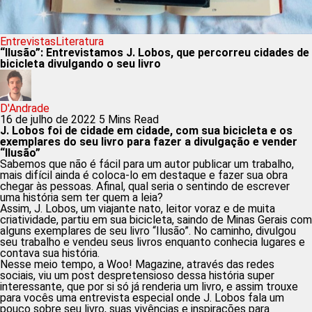
Entrevistas
Literatura
“Ilusão”: Entrevistamos J. Lobos, que percorreu cidades de
bicicleta divulgando o seu livro
D'Andrade
16 de julho de 2022
5 Mins Read
J. Lobos foi de cidade em cidade, com sua bicicleta e os
exemplares do seu livro para fazer a divulgação e vender
“Ilusão”
Sabemos que não é fácil para um autor publicar um trabalho,
mais difícil ainda é coloca-lo em destaque e fazer sua obra
chegar às pessoas. Afinal, qual seria o sentindo de escrever
uma história sem ter quem a leia?
Assim, J. Lobos, um viajante nato, leitor voraz e de muita
criatividade, partiu em sua bicicleta, saindo de Minas Gerais com
alguns exemplares de seu livro “Ilusão”. No caminho, divulgou
seu trabalho e vendeu seus livros enquanto conhecia lugares e
contava sua história.
Nesse meio tempo, a Woo! Magazine, através das redes
sociais, viu um post despretensioso dessa história super
interessante, que por si só já renderia um livro, e assim trouxe
para vocês uma entrevista especial onde J. Lobos fala um
pouco sobre seu livro, suas vivências e inspirações para