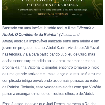
Baseado em uma incrível história real, o filme
“Victoria e
Abdul: O Confidente da Rainha”
(Victoria and
Abdul)
aborda a improvável amizade entre uma rainha e um
jovem empregado indiano. Abdul Karim, vivido por Ali Fazal
nas telonas, viaja para participar do Jubileu de Ouro, mas
acaba sendo surpreendido ao se aproximar e conhecer a
própria Rainha Victoria. O simples encontro torna-se o início
de uma grande amizade e uma aliança que resultará em uma
complicada intriga envolvendo as demais pessoas ao redor
da Rainha. Todavia, esse verdadeiro elo faz com que Victória
passe a enxergar o mundo com outros olhos, o de Abdul.
Essa é a segunda vez que Judi Dench interpreta a Rainha