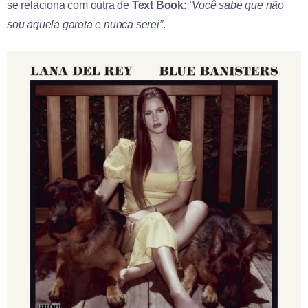
se relaciona com outra de
Text Book
:
“Você sabe que não
sou aquela garota e nunca serei”
.