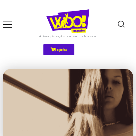
A imaginação ao seu alcance
Lojinha