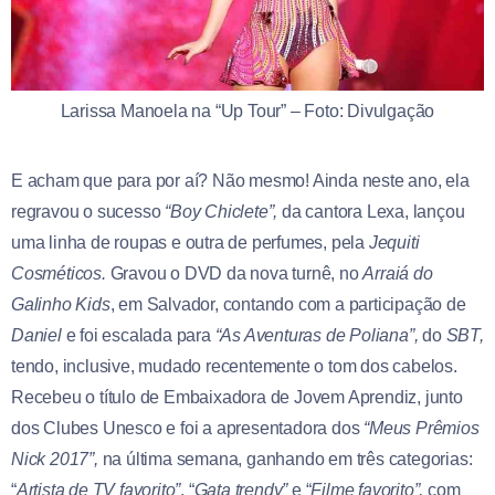
Larissa Manoela na “Up Tour” – Foto: Divulgação
E acham que para por aí? Não mesmo! Ainda neste ano, ela
regravou o sucesso
“Boy Chiclete”,
da cantora Lexa, lançou
uma linha de roupas e outra de perfumes, pela
Jequiti
Cosméticos.
Gravou o DVD da nova turnê, no
Arraiá do
Galinho
Kids
, em Salvador, contando com a participação de
Daniel
e foi escalada para
“As Aventuras de Poliana”,
do
SBT,
tendo, inclusive, mudado recentemente o tom dos cabelos.
Recebeu o título de Embaixadora de Jovem Aprendiz, junto
dos Clubes Unesco e foi a apresentadora dos
“Meus Prêmios
Nick 2017”,
na última semana, ganhando em três categorias:
“
Artista de TV favorito”
, “
Gata trendy”
e “
Filme favorito”,
com