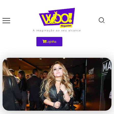
A imaginação ao seu alcance
Lojinha