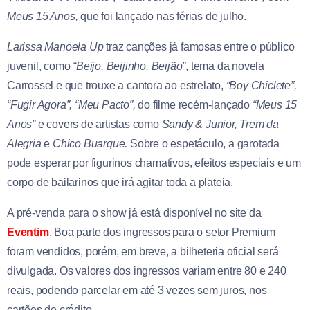
Meus 15 Anos,
que foi lançado nas férias de julho.
Larissa Manoela Up
traz canções já famosas entre o público
juvenil, como
“Beijo, Beijinho, Beijão”
, tema da novela
Carrossel e que trouxe a cantora ao estrelato,
“Boy Chiclete”,
“Fugir Agora”, “Meu Pacto”,
do filme recém-lançado
“Meus 15
Anos”
e covers de artistas como
Sandy & Junior, Trem da
Alegria
e
Chico Buarque.
Sobre o espetáculo, a garotada
pode esperar por figurinos chamativos, efeitos especiais e um
corpo de bailarinos que irá agitar toda a plateia.
A pré-venda para o show já está disponível no site da
Eventim
. Boa parte dos ingressos para o setor Premium
foram vendidos, porém, em breve, a bilheteria oficial será
divulgada. Os valores dos ingressos variam entre 80 e 240
reais, podendo parcelar em até 3 vezes sem juros, nos
cartões de crédito.