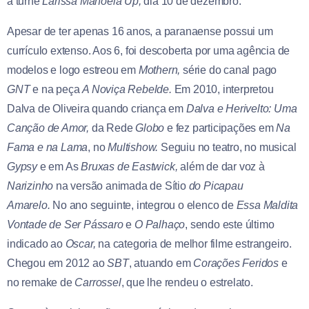
a turnê
Larissa Manoela Up,
dia 10 de dezembro.
Apesar de ter apenas 16 anos, a paranaense possui um
currículo extenso. Aos 6, foi descoberta por uma agência de
modelos e logo estreou em
Mothern,
série do canal pago
GNT
e na peça
A Noviça Rebelde.
Em 2010, interpretou
Dalva de Oliveira quando criança em
Dalva e Herivelto: Uma
Canção de Amor,
da Rede
Globo
e fez participações em
Na
Fama e na Lama
, no
Multishow.
Seguiu no teatro, no musical
Gypsy
e em As
Bruxas de Eastwick,
além de dar voz à
Narizinho
na versão animada de Sítio
do Picapau
Amarelo.
No ano seguinte, integrou o elenco de
Essa Maldita
Vontade de Ser Pássaro
e
O Palhaço
, sendo este último
indicado ao
Oscar,
na categoria de melhor filme estrangeiro.
Chegou em 2012 ao
SBT
, atuando em
Corações Feridos
e
no remake de
Carrossel
, que lhe rendeu o estrelato.