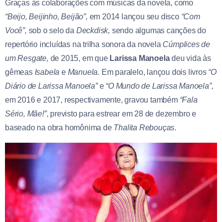
Graças às colaborações com músicas da novela, como
“Beijo, Beijinho, Beijão”,
em 2014 lançou seu disco
“Com
Você”,
sob o selo da
Deckdisk,
sendo algumas canções do
repertório incluídas na trilha sonora da novela
Cúmplices de
um Resgate,
de 2015, em que
Larissa Manoela
deu vida às
gêmeas
Isabela
e
Manuela.
Em paralelo, lançou dois livros
“O
Diário de Larissa Manoela”
e
“O Mundo de Larissa Manoela”,
em 2016 e 2017, respectivamente, gravou também
“Fala
Sério, Mãe!”
, previsto para estrear em 28 de dezembro e
baseado na obra homônima de
Thalita Rebouças
.