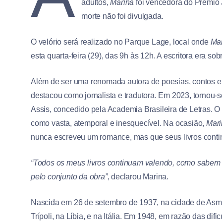
adultos,
Marina
foi vencedora do Prêmio J
morte não foi divulgada.
O velório será realizado no Parque Lage, local onde
Ma
esta quarta-feira (29), das 9h às 12h. A escritora era so
Além de ser uma renomada autora de poesias, contos 
destacou como jornalista e tradutora. Em 2023, tornou-
Assis, concedido pela Academia Brasileira de Letras. 
como vasta, atemporal e inesquecível. Na ocasião,
Mari
nunca escreveu um romance, mas que seus livros conti
“Todos os meus livros continuam valendo, como sabem
pelo conjunto da obra”
, declarou Marina.
Nascida em 26 de setembro de 1937, na cidade de Asmara
Trípoli, na Líbia, e na Itália. Em 1948, em razão das d