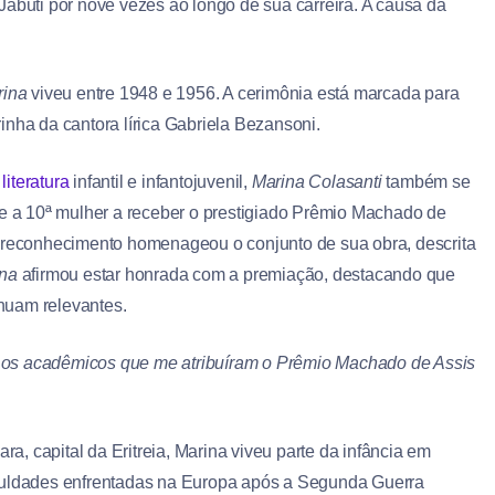
abuti por nove vezes ao longo de sua carreira. A causa da
rina
viveu entre 1948 e 1956. A cerimônia está marcada para
brinha da cantora lírica Gabriela Bezansoni.
e
literatura
infantil e infantojuvenil,
Marina Colasanti
também se
se a 10ª mulher a receber o prestigiado Prêmio Machado de
O reconhecimento homenageou o conjunto de sua obra, descrita
na
afirmou estar honrada com a premiação, destacando que
nuam relevantes.
 os acadêmicos que me atribuíram o Prêmio Machado de Assis
, capital da Eritreia, Marina viveu parte da infância em
ificuldades enfrentadas na Europa após a Segunda Guerra