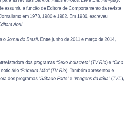
 para as revistas
Senhor
,
Fatos e Fotos
,
Ele e Ela
,
Fair-play
,
de assumiu a função de Editora de Comportamento da revista
e Jornalismo em 1978, 1980 e 1982. Em 1986, escreveu
ditora Abril
.
ra o
Jornal do Brasil
. Entre junho de 2011 e março de 2014,
ntrevistadora dos programas
“Sexo Indiscreto”
(
TV Rio
) e
“Olho
 noticiário
“Primeira Mão”
(
TV Rio
). Também apresentou e
ncora dos programas
“Sábado Forte”
e
“Imagens da Itália”
(
TVE
),