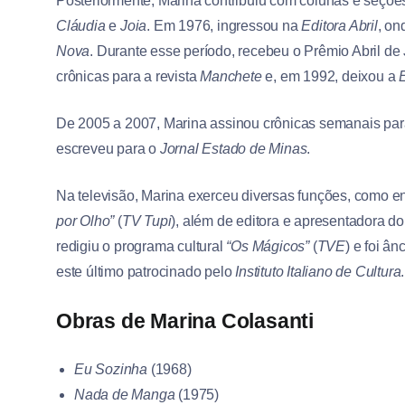
Posteriormente, Marina contribuiu com colunas e seções
Cláudia
e
Joia
. Em 1976, ingressou na
Editora Abril
, on
Nova
. Durante esse período, recebeu o Prêmio Abril d
crônicas para a revista
Manchete
e, em 1992, deixou a
E
De 2005 a 2007, Marina assinou crônicas semanais pa
escreveu para o
Jornal Estado de Minas
.
Na televisão, Marina exerceu diversas funções, como e
por Olho”
(
TV Tupi
), além de editora e apresentadora do
redigiu o programa cultural
“Os Mágicos”
(
TVE
) e foi â
este último patrocinado pelo
Instituto Italiano de Cultura
.
Obras de Marina Colasanti
Eu Sozinha
(1968)
Nada de Manga
(1975)