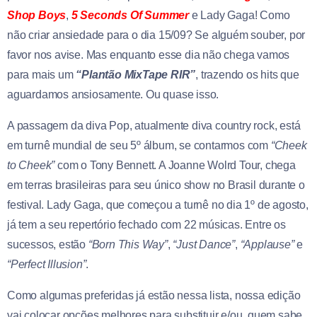
Shop Boys
,
5 Seconds Of Summer
e Lady Gaga! Como
não criar ansiedade para o dia 15/09? Se alguém souber, por
favor nos avise. Mas enquanto esse dia não chega vamos
para mais um
“Plantão MixTape RIR”
, trazendo os hits que
aguardamos ansiosamente. Ou quase isso.
A passagem da diva Pop, atualmente diva country rock, está
em turnê mundial de seu 5º álbum, se contarmos com
“Cheek
to Cheek”
com o Tony Bennett. A Joanne Wolrd Tour, chega
em terras brasileiras para seu único show no Brasil durante o
festival. Lady Gaga, que começou a turnê no dia 1º de agosto,
já tem a seu repertório fechado com 22 músicas. Entre os
sucessos, estão
“Born This Way”
,
“Just Dance”
,
“Applause”
e
“Perfect Illusion”
.
Como algumas preferidas já estão nessa lista, nossa edição
vai colocar opções melhores para substituir e/ou, quem sabe,