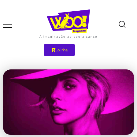
A imaginação ao seu alcance
Lojinha