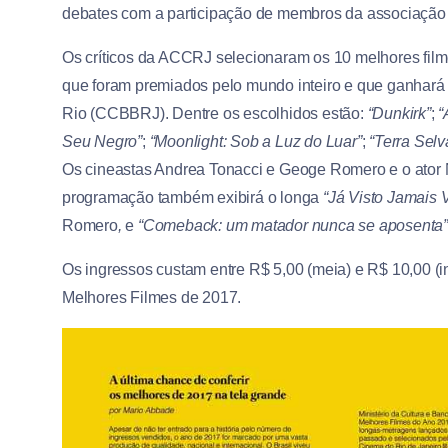
debates com a participação de membros da associação 
Os críticos da ACCRJ selecionaram os 10 melhores film
que foram premiados pelo mundo inteiro e que ganhará 
Rio (CCBBRJ). Dentre os escolhidos estão:
“Dunkirk”
;
“
Seu Negro”
;
“Moonlight: Sob a Luz do Luar”
;
“Terra Sel
Os cineastas Andrea Tonacci e Geoge Romero e o ato
programação também exibirá o longa
“Já Visto Jamais V
Romero
,
e
“Comeback: um matador nunca se aposenta
Os ingressos custam entre R$ 5,00 (meia) e R$ 10,00 (in
Melhores Filmes de 2017.