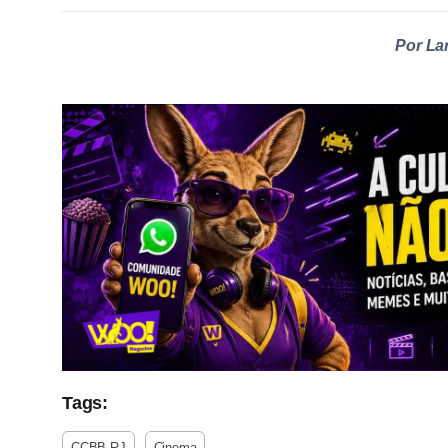
Por La
Tags:
CCBB RJ
Cinema