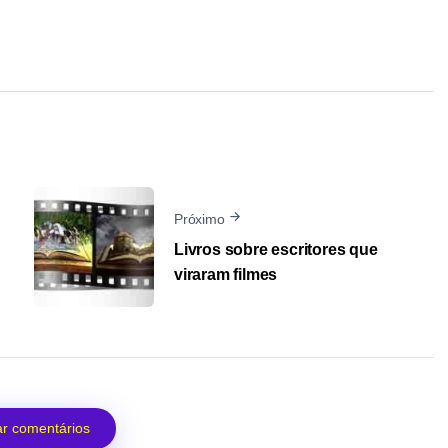
Próximo
Livros sobre escritores que
viraram filmes
r comentários