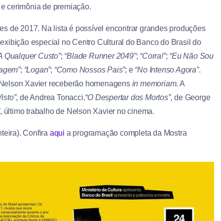
e cerimônia de premiação.
es de 2017. Na lista é possível encontrar grandes produções
exibição especial no Centro Cultural do Banco do Brasil do
A Qualquer Custo”
;
“Blade Runner 2049”
;
“Corra!”
;
“Eu Não Sou
vagem”
;
“Logan”
;
“Como Nossos Pais”
; e
“No Intenso Agora”
.
r Nelson Xavier receberão homenagens
in memoriam
. A
isto”
, de Andrea Tonacci,
“O Despertar dos Mortos”,
de George
”
, último trabalho de Nelson Xavier no cinema.
teira). Confira
aqui
a programação completa da Mostra