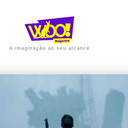
A imaginação ao seu alcance