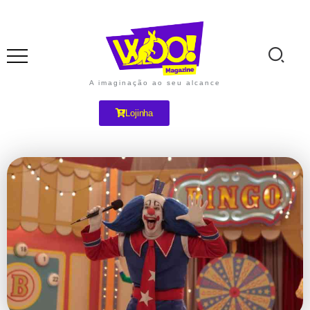
A imaginação ao seu alcance
Lojinha