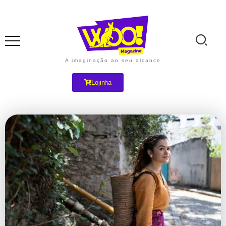
A imaginação ao seu alcance
Lojinha