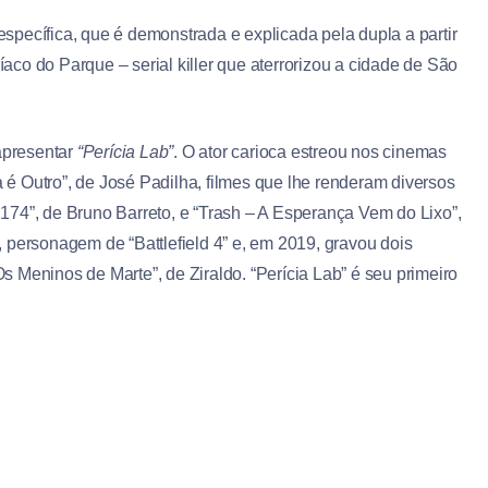
pecífica, que é demonstrada e explicada pela dupla a partir
co do Parque – serial killer que aterrorizou a cidade de São
apresentar
“Perícia Lab”
. O ator carioca estreou nos cinemas
a é Outro”, de José Padilha, filmes que lhe renderam diversos
174”, de Bruno Barreto, e “Trash – A Esperança Vem do Lixo”,
 personagem de “Battlefield 4” e, em 2019, gravou dois
“Os Meninos de Marte”, de Ziraldo. “Perícia Lab” é seu primeiro