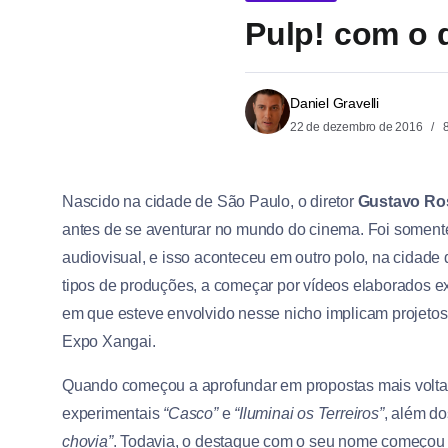
Pulp! com o 
Daniel Gravelli
22 de dezembro de 2016
8
Nascido na cidade de São Paulo, o diretor
Gustavo Ro
antes de se aventurar no mundo do cinema. Foi somen
audiovisual, e isso aconteceu em outro polo, na cidade
tipos de produções, a começar por vídeos elaborados
em que esteve envolvido nesse nicho implicam projeto
Expo Xangai.
Quando começou a aprofundar em propostas mais voltada
experimentais
“Casco”
e
“Iluminai os Terreiros”
, além d
chovia”
. Todavia, o destaque com o seu nome começou