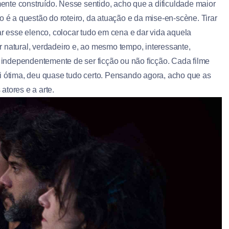
lmente construído. Nesse sentido, acho que a dificuldade maior
 a questão do roteiro, da atuação e da mise-en-scène. Tirar
ar esse elenco, colocar tudo em cena e dar vida aquela
 natural, verdadeiro e, ao mesmo tempo, interessante,
, independentemente de ser ficção ou não ficção. Cada filme
i ótima, deu quase tudo certo. Pensando agora, acho que as
atores e a arte.