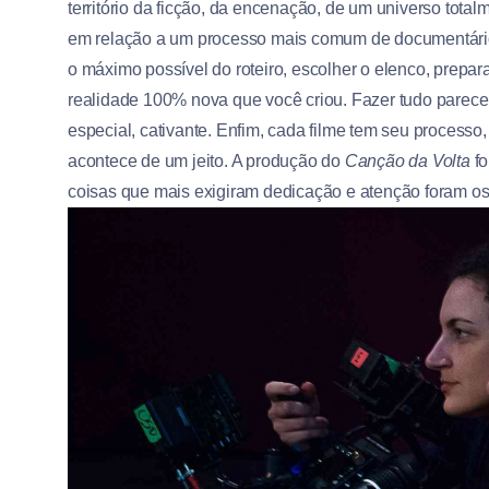
território da ficção, da encenação, de um universo tota
em relação a um processo mais comum de documentário é
o máximo possível do roteiro, escolher o elenco, prepar
realidade 100% nova que você criou. Fazer tudo parecer
especial, cativante. Enfim, cada filme tem seu processo
acontece de um jeito. A produção do
Canção da Volta
fo
coisas que mais exigiram dedicação e atenção foram os 