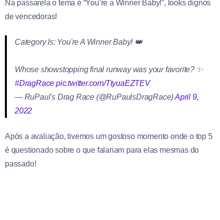
Na passarela o tema é “You’re a Winner Baby!”, looks dignos
de vencedoras!
Category Is: You're A Winner Baby! 👑
Whose showstopping final runway was your favorite? ✨
#DragRace
pic.twitter.com/TtyuaEZTEV
— RuPaul's Drag Race (@RuPaulsDragRace)
April 9,
2022
Após a avaliação, tivemos um gostoso momento onde o top 5
é questionado sobre o que falariam para elas mesmas do
passado!