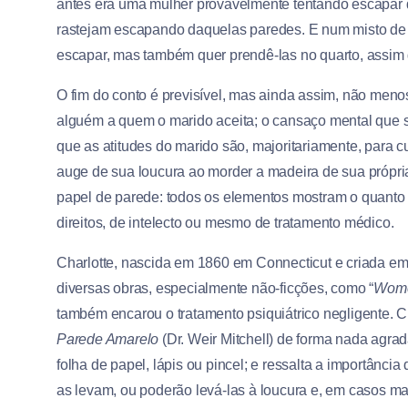
antes era uma mulher provavelmente tentando escapar 
rastejam escapando daquelas paredes. E num misto de 
escapar, mas também quer prendê-las no quarto, assim q
O fim do conto é previsível, mas ainda assim, não menos
alguém a quem o marido aceita; o cansaço mental que se
que as atitudes do marido são, majoritariamente, para c
auge de sua loucura ao morder a madeira de sua própria
papel de parede: todos os elementos mostram o quanto 
direitos, de intelecto ou mesmo de tratamento médico.
Charlotte, nascida em 1860 em Connecticut e criada em Rh
diversas obras, especialmente não-ficções, como “
Wome
também encarou o tratamento psiquiátrico negligente. 
Parede Amarelo
(Dr. Weir Mitchell) de forma nada agrad
folha de papel, lápis ou pincel; e ressalta a importânc
as levam, ou poderão levá-las à loucura e, em casos mai