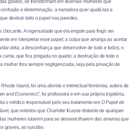
das grades, se transformam em diversas mulheres que
confusão e determinação, a narradora quer ajudá-las a
ue destruir todo o papel nas paredes.
 chocante. A ingenuidade que ela engole para fingir ser
nte em interpretar esse papel; a culpa que amarga ao aceitar
uidar dela; a desconfiança que desenvolve de tudo e todos; o
 cama, que fica pregada no quarto; a destruição de todo o
a mulher fora sempre negligenciada, seja pela privação de
ode Island, foi uma ativista e intelectual feminista, autora de
n and Economics”
, foi professora e em sua própria trajetória,
Cita o médico responsável pelo seu tratamento em
O Papel de
ável, que orientou que Charlotte ficasse distante de qualquer
ia das mulheres lutarem para se desvencilharem das amarras que
s graves, ao suicídio.