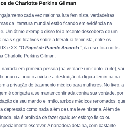
os de Charlotte Perkins Gilman
gajamento cada vez maior na luta feminista, verdadeiras
imas da literatura mundial estão ficando em evidência na
de. Um ótimo exemplo disso foi a recente descoberta de um
s mais significativos sobre a literatura feminista, entre os
XIX e XX, “
O Papel de Parede Amarelo”
, da escritora norte-
a Charlotte Perkins Gilman.
ia narrada em primeira pessoa (na verdade um conto, curto), vai
o pouco a pouco a vida e a destruição da figura feminina na
om a privação de tratamento médico para mulheres. No livro, a
em é obrigada a se manter confinada contra sua vontade, por
ação de seu marido e irmão, ambos médicos renomados, que
ua depressão como nada além de uma leve histeria. Além de
finada, ela é proibida de fazer qualquer esforço físico ou
especialmente escrever. A narradora detalha, com bastante