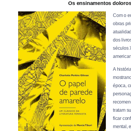
Os ensinamentos doloros
Com o en
obras pr
atualida
dos livro
séculos 
american
A histór
mostrand
época, c
personag
recomend
tratam s
ficar con
mental, 