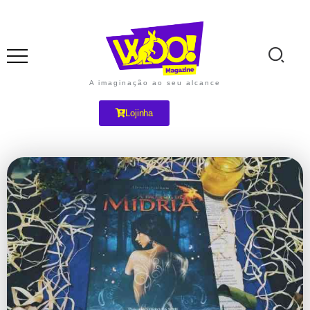
A imaginação ao seu alcance
Lojinha