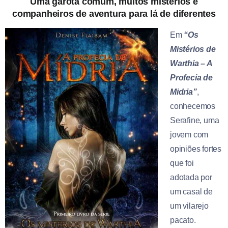
Uma garota comum, muitos mistérios e
companheiros de aventura para lá de diferentes
Em
“Os
Mistérios de
Warthia – A
Profecia de
Midria”
,
conhecemos
Serafine, uma
jovem com
opiniões fortes
que foi
adotada por
um casal de
um vilarejo
pacato.