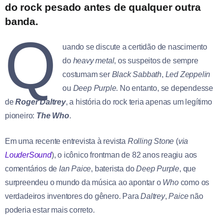
do rock pesado antes de qualquer outra
banda.
Q
uando se discute a certidão de nascimento
do
heavy metal
, os suspeitos de sempre
costumam ser
Black Sabbath
,
Led Zeppelin
ou
Deep Purple
. No entanto, se dependesse
de
Roger Daltrey
, a história do rock teria apenas um legítimo
pioneiro:
The Who
.
Em uma recente entrevista à revista
Rolling Stone
(
via
LouderSound
), o icônico frontman de 82 anos reagiu aos
comentários de
Ian Paice
, baterista do
Deep Purple
, que
surpreendeu o mundo da música ao apontar o
Who
como os
verdadeiros inventores do gênero. Para
Daltrey
,
Paice
não
poderia estar mais correto.