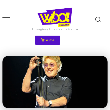
A imaginação ao seu alcance
Lojinha