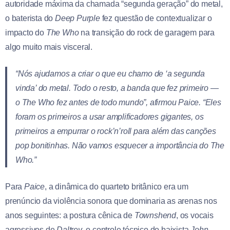
autoridade máxima da chamada “segunda geração” do metal,
o baterista do
Deep Purple
fez questão de contextualizar o
impacto do
The Who
na transição do rock de garagem para
algo muito mais visceral.
“Nós ajudamos a criar o que eu chamo de ‘a segunda
vinda’ do metal. Todo o resto, a banda que fez primeiro —
o The Who fez antes de todo mundo”, afirmou Paice. “Eles
foram os primeiros a usar amplificadores gigantes, os
primeiros a empurrar o rock’n’roll para além das canções
pop bonitinhas. Não vamos esquecer a importância do The
Who.”
Para
Paice
, a dinâmica do quarteto britânico era um
prenúncio da violência sonora que dominaria as arenas nos
anos seguintes: a postura cênica de
Townshend
, os vocais
agressivos de
Daltrey
, o controle técnico do baixista
John