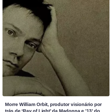
Morre William Orbit, produtor visionário por
trás de ‘Ray of Light’ da Madonna e ’13’ do