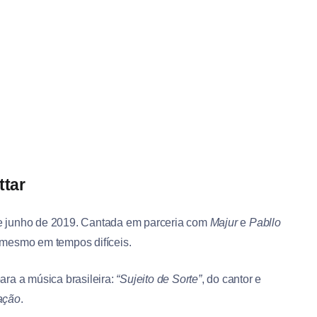
ttar
 junho de 2019. Cantada em parceria com
Majur
e
Pabllo
mesmo em tempos difíceis.
ara a música brasileira:
“Sujeito de Sorte”
, do cantor e
ação
.