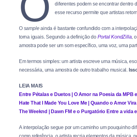
O
diferentes podem se encontrar dentro 
esse recurso permite que artistas retom
O
sample
ainda é bastante confundido com a interpola
torna iguais. Segundo a definição do
Portal KondZilla
, 
amostra pode ser um som específico, uma voz, uma parte
Em termos simples: um artista escreve uma música, escol
necessária, uma amostra de outro trabalho musical.
Iss
LEIA MAIS
Entre Pétalas e Duetos | O Amor na Poesia da MPB
Hate That I Made You Love Me | Quando o Amor Vir
The Weeknd | Dawn FM e o Purgatório Entre a vida e
A interpolação segue por um caminho um pouquinho difer
como referência, o artista recria elementos da música, 