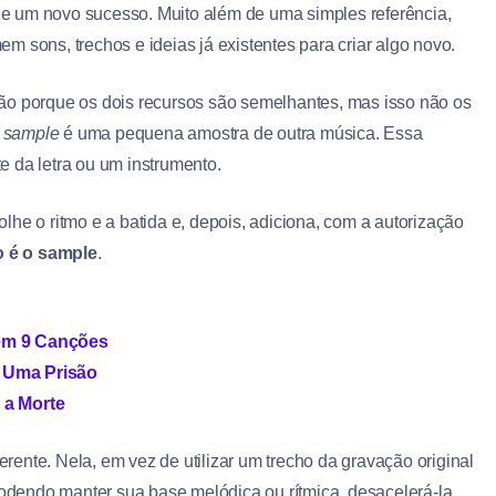
de um novo sucesso. Muito além de uma simples referência,
em sons, trechos e ideias já existentes para criar algo novo.
ção porque os dois recursos são semelhantes, mas isso não os
o
sample
é uma pequena amostra de outra música. Essa
 da letra ou um instrumento.
he o ritmo e a batida e, depois, adiciona, com a autorização
o é o sample
.
 em 9 Canções
a Uma Prisão
 a Morte
ente. Nela, em vez de utilizar um trecho da gravação original
podendo manter sua base melódica ou rítmica, desacelerá-la,