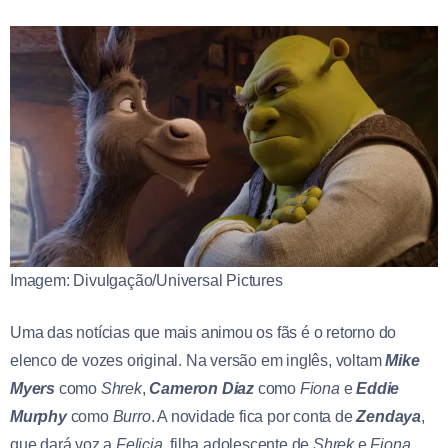
Imagem: Divulgação/Universal Pictures
Uma das notícias que mais animou os fãs é o retorno do
elenco de vozes original. Na versão em inglês, voltam
Mike
Myers
como
Shrek
,
Cameron Diaz
como
Fiona
e
Eddie
Murphy
como
Burro
. A novidade fica por conta de
Zendaya
,
que dará voz a
Felicia
, filha adolescente de
Shrek
e
Fiona
.