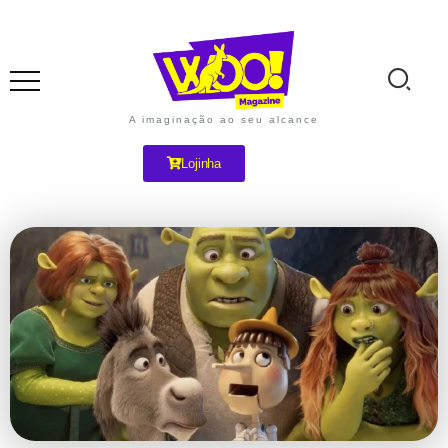
A imaginação ao seu alcance
Lojinha