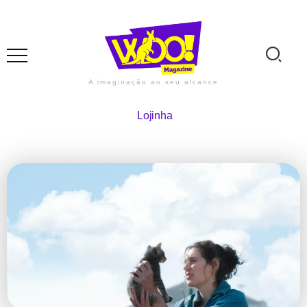
A imaginação ao seu alcance
Lojinha